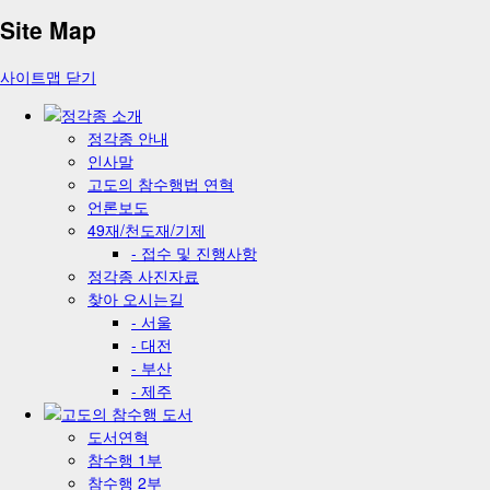
Site Map
사이트맵 닫기
정각종 안내
인사말
고도의 참수행법 연혁
언론보도
49재/천도재/기제
- 접수 및 진행사항
정각종 사진자료
찾아 오시는길
- 서울
- 대전
- 부산
- 제주
도서연혁
참수행 1부
참수행 2부