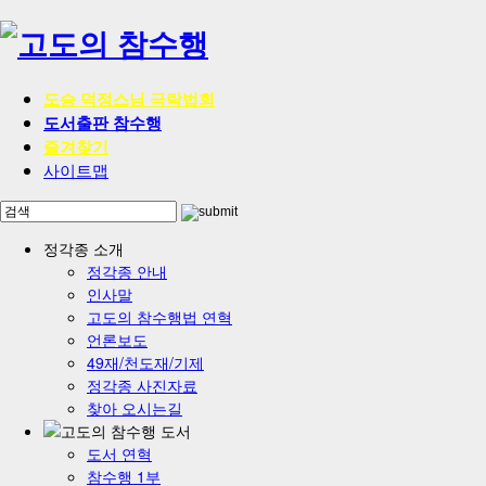
도승 덕정스님 극락법회
도서출판 참수행
즐겨찾기
사이트맵
정각종 소개
정각종 안내
인사말
고도의 참수행법 연혁
언론보도
49재/천도재/기제
정각종 사진자료
찾아 오시는길
도서 연혁
참수행 1부